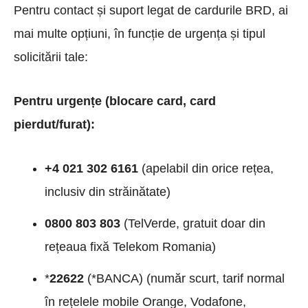
Pentru contact și suport legat de cardurile BRD, ai
mai multe opțiuni, în funcție de urgența și tipul
solicitării tale:
Pentru urgențe (blocare card, card
pierdut/furat):
+4 021 302 6161
(apelabil din orice rețea,
inclusiv din străinătate)
0800 803 803
(TelVerde, gratuit doar din
rețeaua fixă Telekom Romania)
*
22622
(*BANCA) (număr scurt, tarif normal
în rețelele mobile Orange, Vodafone,